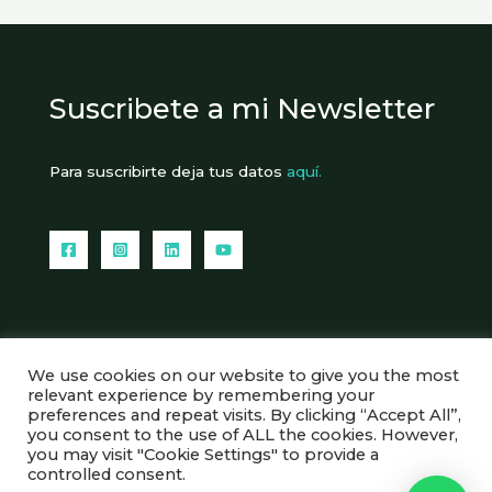
Suscribete a mi Newsletter
Para suscribirte deja tus datos
aquí.
We use cookies on our website to give you the most
Copyright © 2026 Sofia van Gelderen
relevant experience by remembering your
preferences and repeat visits. By clicking “Accept All”,
Aviso legal
you consent to the use of ALL the cookies. However,
Politica de contratacion y ventas
you may visit "Cookie Settings" to provide a
Politica de cookies
controlled consent.